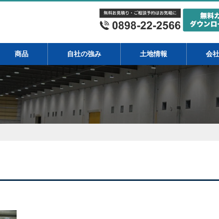
商品
自社の強み
土地情報
会